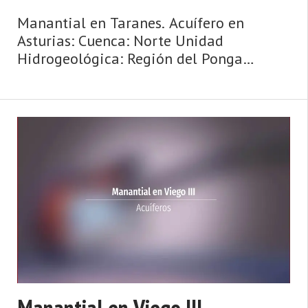
Manantial en Taranes. Acuífero en
Asturias: Cuenca: Norte Unidad
Hidrogeológica: Región del Ponga
Sistema acuifero: Caliza de montaña
cántabro-astur Cota: 640 Naturaleza:
Manantial Uso: Lavadero público
Perímetro: N ...
Manantial en Viego III