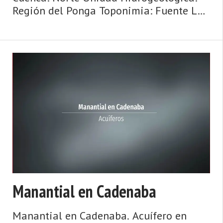
Región del Ponga Toponimia: Fuente Les
Bedules Cota: 720 Naturaleza: Manantial
Uso: Fuente pública Nota: Si no hay
ninguna indicación, se consider ...
Manantial en Cadenaba
Manantial en Cadenaba. Acuífero en