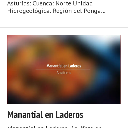
Asturias: Cuenca: Norte Unidad
Hidrogeológica: Región del Ponga
Sistema acuifero: Caliza de montaña
cántabro-astur Cota: 360 Naturaleza:
Manantial Uso: No se utiliza Perímetro:
Tiene pe ...
Manantial en Laderos