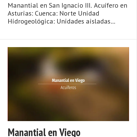
Manantial en San Ignacio III. Acuífero en
Asturias: Cuenca: Norte Unidad
Hidrogeológica: Unidades aisladas
Sistema acuifero: Caliza de montaña
cántabro-astur Cota: 420 Naturaleza:
Manantial Uso: Ganadería Perímetro: No
s ...
Manantial en Viego