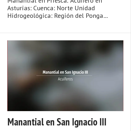
Manantial en Priesca. Acuífero en
Asturias: Cuenca: Norte Unidad
Hidrogeológica: Región del Ponga
Sistema acuifero: Caliza de montaña
cántabro-astur Cota: 275 Naturaleza:
Manantial Uso: Abastecimiento a
núcleos urbanos P ...
Manantial en San Ignacio III