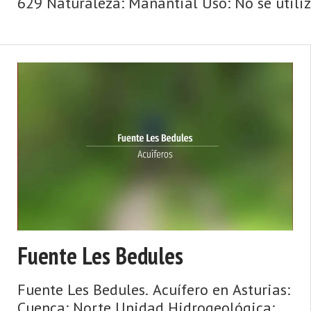
629 Naturaleza: Manantial Uso: No se utiliza
Fuente Les Bedules
Fuente Les Bedules. Acuífero en Asturias:
Cuenca: Norte Unidad Hidrogeológica: