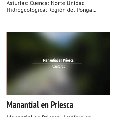
Asturias: Cuenca: Norte Unidad
Hidrogeológica: Región del Ponga
Sistema acuifero: Caliza de montaña
cántabro-astur Cota: 370 Naturaleza:
Manantial Uso: No se utiliza Perímetro:
No ti ...
Manantial en Priesca