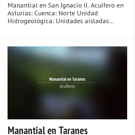
Manantial en San Ignacio II. Acuífero en
Asturias: Cuenca: Norte Unidad
Hidrogeológica: Unidades aisladas
Sistema acuifero: Caliza de montaña
cántabro-astur Cota: 690 Naturaleza:
Manantial Uso: Desconocido Perímetro:
No se sa ...
Manantial en Taranes