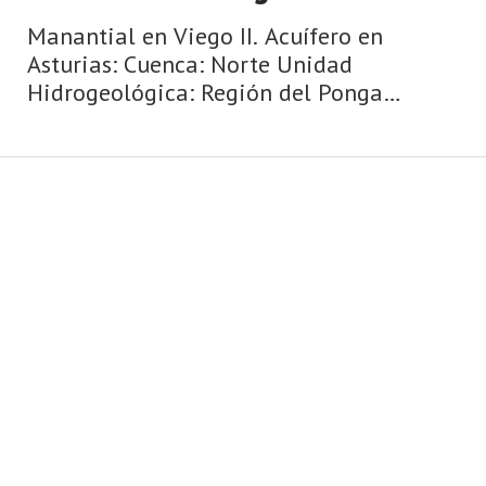
Manantial en Viego II. Acuífero en
Asturias: Cuenca: Norte Unidad
Hidrogeológica: Región del Ponga
Sistema acuifero: Caliza de montaña
cántabro-astur Toponimia: Manantial
Corona Cota: 845 Naturaleza: Manantial
Uso: Abastecimi ...