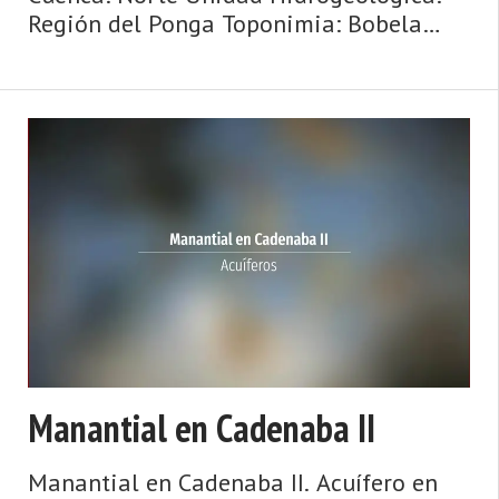
Región del Ponga Toponimia: Bobela
(Viego) Cota: 696 Naturaleza: Manantial
Uso: Fuente pública Nota: Si no hay
ninguna indicación, se considera  ...
Manantial en Cadenaba II
Manantial en Cadenaba II. Acuífero en