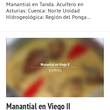
Manantial en Tanda. Acuífero en
Asturias: Cuenca: Norte Unidad
Hidrogeológica: Región del Ponga
Sistema acuifero: Caliza de montaña
cántabro-astur Cota: 360 Naturaleza:
Manantial Uso: Industria Perímetro:
Tiene perí ...
Manantial en Viego II