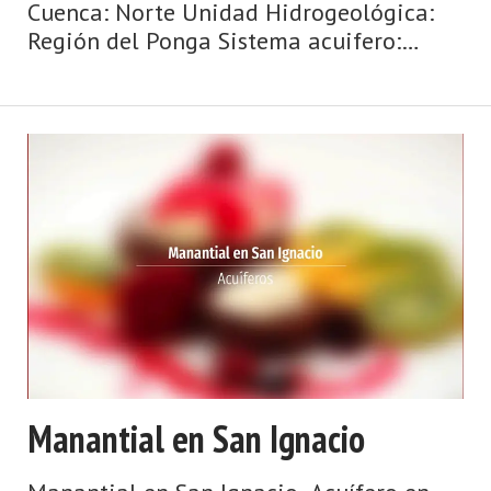
Cuenca: Norte Unidad Hidrogeológica:
Región del Ponga Sistema acuifero:
Caliza de montaña cántabro-astur Cota:
380 Naturaleza: Manantial Uso:
Abastecimiento a núcleos urbanos Per&
...
Manantial en San Ignacio