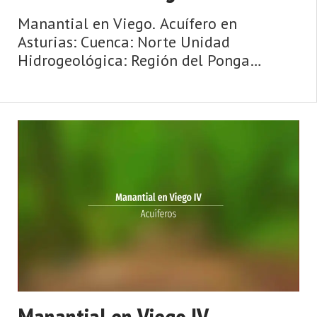
Manantial en Viego. Acuífero en
Asturias: Cuenca: Norte Unidad
Hidrogeológica: Región del Ponga
Sistema acuifero: Acuífero aislado Cota:
860 Naturaleza: Manantial Uso:
Abastecimiento a núcleos urbanos
Perímetro: No se sa ...