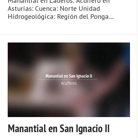
Manantial en Laderos. Acuífero en
Asturias: Cuenca: Norte Unidad
Hidrogeológica: Región del Ponga
Sistema acuifero: Caliza de montaña
cántabro-astur Cota: 500 Naturaleza:
Manantial Uso: Abastecimiento a
núcleos urbanos P ...
Manantial en San Ignacio II