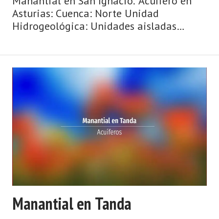
Manantial en San Ignacio. Acuífero en
Asturias: Cuenca: Norte Unidad
Hidrogeológica: Unidades aisladas
Sistema acuifero: Caliza de montaña
cántabro-astur Cota: 380 Naturaleza:
Manantial Uso: Abastecimiento (que no
sea núcleo ...
Manantial en Tanda