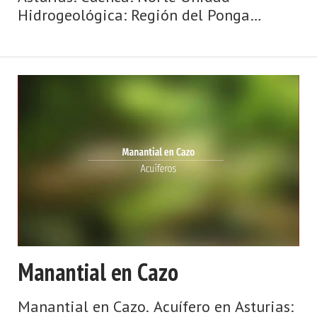
Hidrogeológica: Región del Ponga
Sistema acuifero: Caliza de montaña
cántabro-astur Cota: 720 Naturaleza:
Manantial Uso: Abastecimiento a
núcleos urbanos Pe ...
Manantial en Cazo
Manantial en Cazo. Acuífero en Asturias: