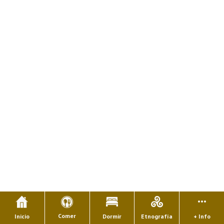
Comer
Inicio
Dormir
Etnografía
+ Info