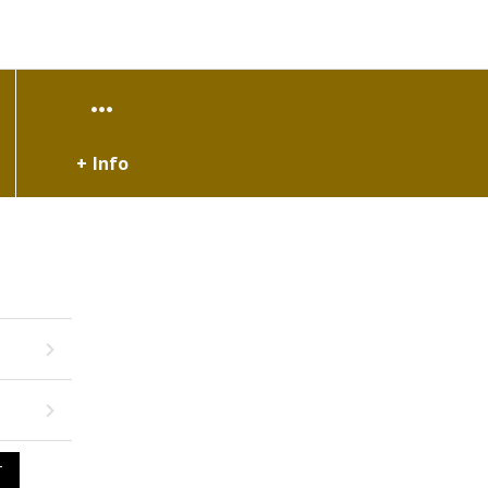
+ Info
T