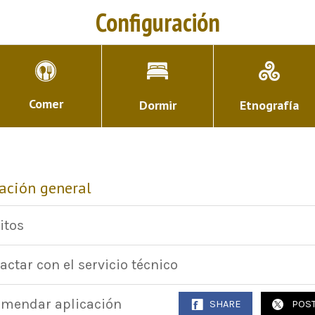
Configuración
Comer
Dormir
Etnografía
ación general
itos
actar con el servicio técnico
mendar aplicación
SHARE
POS